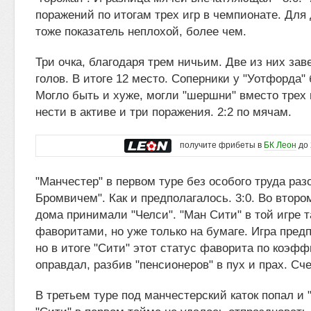
поражений по итогам трех игр в чемпионате. Для
тоже показатель неплохой, более чем.
Три очка, благодаря трем ничьим. Две из них за
голов. В итоге 12 место. Соперники у "Уотфорда"
Могло быть и хуже, могли "шершни" вместо трех
нести в активе и три поражения. 2:2 по мячам.
получите фрибеты в
БК Леон
до 
"Манчестер" в первом туре без особого труда раз
Бромвичем". Как и предполагалось. 3:0. Во второ
дома принимали "Челси". "Ман Сити" в той игре 
фаворитами, но уже только на бумаге. Игра пред
но в итоге "Сити" этот статус фаворита по коэф
оправдал, разбив "пенсионеров" в пух и прах. Сче
В третьем туре под манчестерский каток попал и 