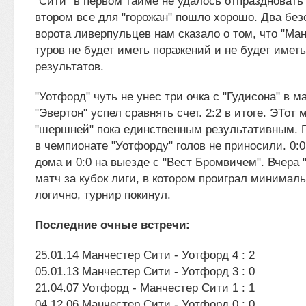
"Сити" в первом тайме не удалось отпраздновать 
втором все для "горожан" пошло хорошо. Два без
ворота ливерпульцев нам сказало о том, что "Ман
туров не будет иметь поражений и не будет имет
результатов.
"Уотфорд" чуть не унес три очка с "Гудисона" в м
"Эвертон" успел сравнять счет. 2:2 в итоге. ЭТот 
"шершней" пока единственным результативным.
в чемпионате "Уотфорду" голов не приносили. 0:0
дома и 0:0 на выезде с "Вест Бромвичем". Вчера 
матч за кубок лиги, в котором проиграл минимальн
логично, турнир покинул.
Последние очные встречи:
25.01.14 Манчестер Сити - Уотфорд 4 : 2
05.01.13 Манчестер Сити - Уотфорд 3 : 0
21.04.07 Уотфорд - Манчестер Сити 1 : 1
04.12.06 Манчестер Сити - Уотфорд 0 : 0