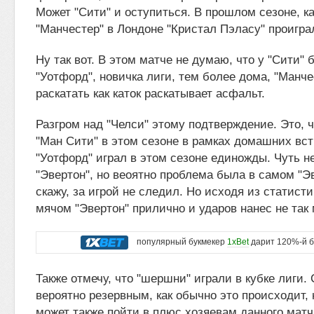
Может "Сити" и оступиться. В прошлом сезоне, к
"Манчестер" в Лондоне "Кристал Пэласу" проигра
Ну так вот. В этом матче не думаю, что у "Сити"
"Уотфорд", новичка лиги, тем более дома, "Манч
раскатать как каток раскатывает асфальт.
Разгром над "Челси" этому подтверждение. Это, ч
"Ман Сити" в этом сезоне в рамках домашних встр
"Уотфорд" играл в этом сезоне единожды. Чуть н
"Эвертон", но веоятно проблема была в самом "Э
скажу, за игрой не следил. Но исходя из статисти
мячом "Эвертон" прилично и ударов нанес не так 
популярный букмекер
1xBet
дарит 120%-й б
Также отмечу, что "шершни" играли в кубке лиги.
вероятно резервным, как обычно это происходит, 
может также пойти в плюс хозяевам данного матч