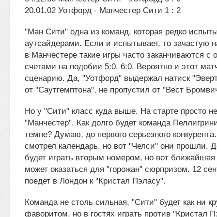
20.01.02 Уотфорд - Манчестер Сити 1 : 2
"Ман Сити" одна из команд, которая редко испыт
аутсайдерами. Если и испытывает, то зачастую н
в Манчестере такие игры часто заканчиваются с
счетами на подобии 5:0, 6:0. Вероятно и этот мат
сценарию. Да, "Уотфорд" выдержал натиск "Эверт
от "Саутгемптона", не пропустил от "Вест Бромви
Но у "Сити" класс куда выше. На старте просто н
"Манчестер". Как долго будет команда Пеллигрин
темпе? Думаю, до первого серьезного конкурента.
смотрел календарь, но вот "Челси" они прошли, Д
будет играть вторым номером, но вот ближайшая 
может оказаться для "горожан" сюрпризом. 12 се
поедет в Лондон к "Кристал Пэласу".
Команда не столь сильная, "Сити" будет как ни кр
фаворитом, но в гостях играть против "Кристал П