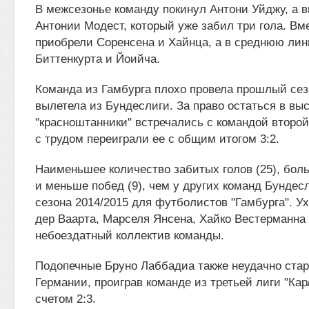
В межсезонье команду покинул Антони Уйджу, а 
Антонии Модест, который уже забил три гола. В
приобрели Соренсена и Хайнца, а в среднюю ли
Биттенкурта и Йоийча.
Команда из Гамбурга плохо провела прошлый сез
вылетела из Бундеслиги. За право остаться в в
"красноштанники" встречались с командой второй
с трудом переиграли ее с общим итогом 3:2.
Наименьшее количество забитых голов (25), бол
и меньше побед (9), чем у других команд Бундесл
сезона 2014/2015 для футболистов "Гамбурга". У
дер Ваарта, Марселя Янсена, Хайко Вестерманна 
небоездатный коллектив команды.
Подопечные Бруно Лаббадиа также неудачно стар
Германии, проиграв команде из третьей лиги "Ка
счетом 2:3.