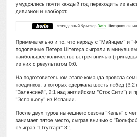
умудрялись почти каждый год переходить из выс
дивизион и наоборот.
легендарный букмекер
Bwin
. Шикарная линия
Примечательно и то, что наряду с "Майнцем" и "
подопечные Петера Штегера сыграли в минувшем
наибольшее количество встреч вничью (тринадца
из них с результатом 0:0.
На подготовительном этапе команда провела сем
поединков, в которых одержала шесть побед (3:2
"Валенсией", 2:1 над английским "Сток Сити") и п
"Эспаньолу" из Испании.
После двух туров нынешнего сезона "Кельн" с че
занимает пятое место, сыграв вничью с "Вольфсбу
обыграв "Штутгарт" 3:1.