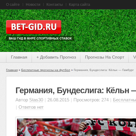
О сайте
Новости
Контакты
Карта сайта
Главная
+ Добавить Прогноз
Прогнозы На Спорт
V
Главная
Бесплатные прогнозы на футбол
Германия, Бундеслига: Кёльн — Гамбург
Германия, Бундеслига: Кёльн 
Автор
Stas30
|
26.08.2015
|
Просмотров: 274
|
Бесплатны
|
Ответов нет