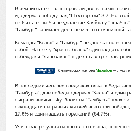
В чемпионате страны провели две встречи, проигр
и, одержав победу над "Штутгартом" 3:2. Но этой
не быть, если бы не удаление Кляйна у "швабов"
"Гамбург" занимает десятое место в турнирной т
Команды "Кельн" и "Гамбург" неоднократно встре
собой. На счету "красно-белых" одиннадцать поб
побеждали "динозавры" и девять встреч заверши
букмекерская контора
Марафон
— лучшие 
В последних четырех поединках одна победа заф
"Гамбурга", две победы одержал "Кельн" и один р
сыграли вничью. Футболисты "Гамбурга" плохо иг
семнадцати сыгранных матчей всего три победы,
17,6% и одиннадцать поражений (64,7%).
Учитывая результаты прошлого сезона, нынешне