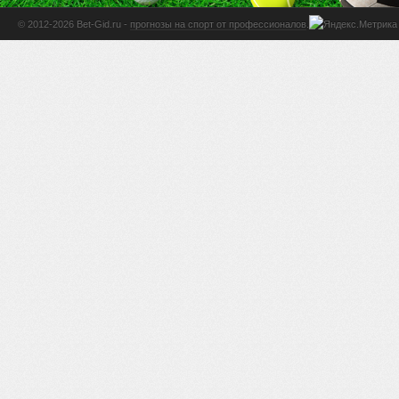
© 2012-2026 Bet-Gid.ru -
прогнозы на спорт от профессионалов
.