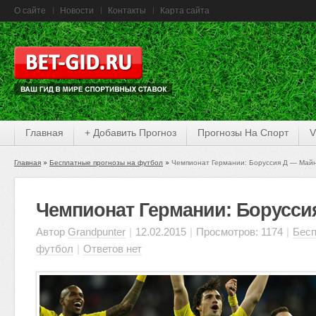
О сайте
Новости
Контакты
Карта сайта
Главная
+ Добавить Прогноз
Прогнозы На Спорт
V
Главная
Бесплатные прогнозы на футбол
Чемпионат Германии: Боруссия Д — Май
Чемпионат Германии: Борусси
Автор
Grandpunter
|
12.02.2015
|
Просмотров: 1174
|
Бесп
футбол
|
Ответов нет