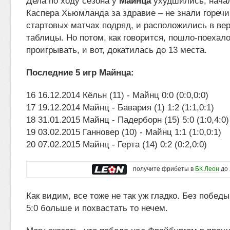
Дела по ходу сезона у
Майнца
ухудшились, начал
Каспера Хьюмланда за здравие – не знали горечи
стартовых матчах подряд, и расположились в ве
таблицы. Но потом, как говорится, пошло-поехал
проигрывать, и вот, докатилась до 13 места.
Последние 5 игр Майнца:
16 16.12.2014 Кёльн (11) - Майнц 0:0 (0:0,0:0)
17 19.12.2014 Майнц - Бавария (1) 1:2 (1:1,0:1)
18 31.01.2015 Майнц - Падерборн (15) 5:0 (1:0,4:0)
19 03.02.2015 Ганновер (10) - Майнц 1:1 (1:0,0:1)
20 07.02.2015 Майнц - Герта (14) 0:2 (0:2,0:0)
получите фрибеты в
БК Леон
до 
Как видим, все тоже не так уж гладко. Без побед
5:0 больше и похвастать то нечем.