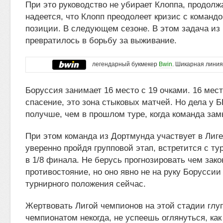
При это руководство не убирает Клоппа, продолж
надеется, что Клопп преодолеет кризис с команд
позиции. В следующем сезоне. В этом задача из
превратилось в борьбу за выживание.
легендарный букмекер
Bwin
. Шикарная линия
Боруссия занимает 16 место с 19 очками. 16 мест
спасение, это зона стыковых матчей. Но дела у Б
получше, чем в прошлом туре, когда команда зам
При этом команда из Дортмунда участвует в Лиге
уверенно пройдя групповой этап, встретится с т
в 1/8 финала. Не берусь прогнозировать чем зако
противостояние, но оно явно не на руку Боруссии
турнирного положения сейчас.
Жертвовать Лигой чемпионов на этой стадии глуп
чемпионатом некогда, не успеешь оглянуться, как 