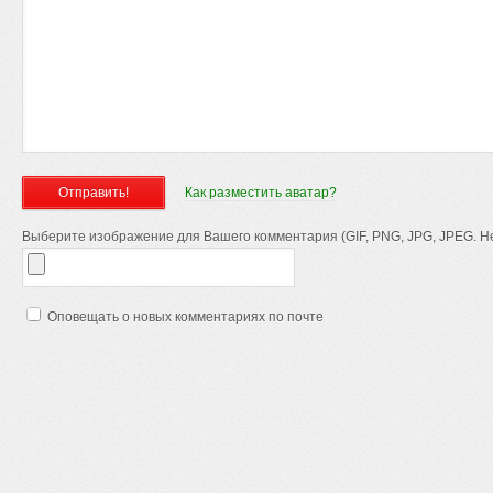
Как разместить аватар?
Выберите изображение для Вашего комментария (GIF, PNG, JPG, JPEG. Не
Оповещать о новых комментариях по почте