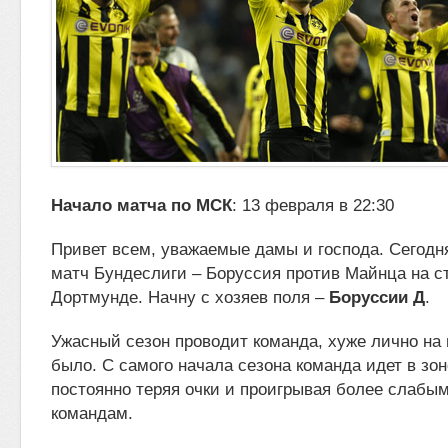
Начало матча по МСК
: 13 февраля в 22:30
Привет всем, уважаемые дамы и господа. Сегодня
матч Бундеслиги – Боруссия против Майнца на с
Дортмунде. Начну с хозяев поля –
Боруссии Д
.
Ужасный сезон проводит команда, хуже лично на
было. С самого начала сезона команда идет в зон
постоянно теряя очки и проигрывая более слабым
командам.