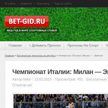
О сайте
Новости
Контакты
Карта сайта
Главная
+ Добавить Прогноз
Прогнозы На Спорт
V
Главная
Бесплатные прогнозы на футбол
Чемпионат Италии: Милан — Эмполи
Чемпионат Италии: Милан — 
Автор
Mike
|
13.02.2015
|
Просмотров: 491
|
Бесплатные 
Ответов нет