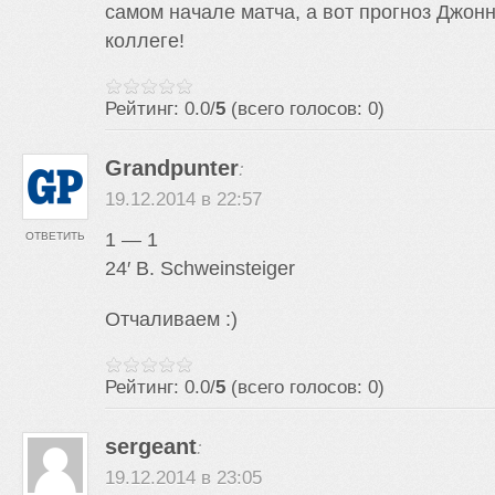
самом начале матча, а вот прогноз Джон
коллеге!
Рейтинг: 0.0/
5
(всего голосов: 0)
Grandpunter
:
19.12.2014 в 22:57
1 — 1
ОТВЕТИТЬ
24′ B. Schweinsteiger
Отчаливаем :)
Рейтинг: 0.0/
5
(всего голосов: 0)
sergeant
:
19.12.2014 в 23:05