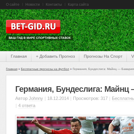
О сайте
Новости
Контакты
Карта сайта
Главная
+ Добавить Прогноз
Прогнозы На Спорт
V
Главная
Бесплатные прогнозы на футбол
Германия, Бундеслига: Майнц — Бавария
Германия, Бундеслига: Майнц
Автор
Johnny
|
18.12.2014
|
Просмотров: 317
|
Бесплатны
|
4 ответа