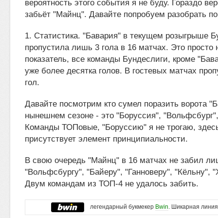
вероятность этого события я не буду. Гораздо вер
забьёт "Майнц". Давайте попробуем разобрать по
1. Статистика. "Бавария" в текущем розыгрыше 
пропустила лишь 3 гола в 16 матчах. Это просто
показатель, все команды Бундеслиги, кроме "Бав
уже более десятка голов. В гостевых матчах про
гол.
Давайте посмотрим кто сумел поразить ворота "Б
нынешнем сезоне - это "Боруссия", "Вольфсбург",
Команды ТОПовые, "Боруссию" я не трогаю, здес
присутствует элемент принципиальности.
В свою очередь "Майнц" в 16 матчах не забил ли
"Вольфсбургу", "Байеру", "Ганноверу", "Кёльну",
Двум командам из ТОП-4 не удалось забить.
легендарный букмекер
Bwin
. Шикарная линия