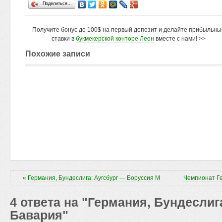
Поделиться…
Получите бонус до 100$ на первый депозит и делайте прибыльны
ставки в
букмекерской конторе Леон
вместе с нами! >>
Похожие записи
«
Германия, Бундеслига: Аугсбург — Боруссия М
Чемпионат Г
4 ответа на "Германия, Бундесли
Бавария"