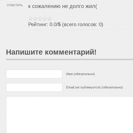
к сожалению не долго жил(
ОТВЕТИТЬ
Рейтинг: 0.0/
5
(всего голосов: 0)
Напишите комментарий!
Имя (обязательно)
Email (не публикуется) (обязательно)