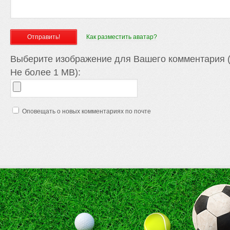
Как разместить аватар?
Выберите изображение для Вашего комментария (
Не более 1 MB):
Оповещать о новых комментариях по почте