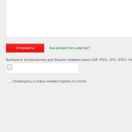
Как разместить аватар?
Выберите изображение для Вашего комментария (GIF, PNG, JPG, JPEG. Не
Оповещать о новых комментариях по почте