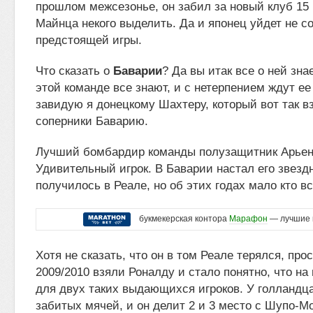
прошлом межсезонье, он забил за новый клуб 15
Майнца некого выделить. Да и японец уйдет не с
предстоящей игры.
Что сказать о
Баварии
? Да вы итак все о ней зн
этой команде все знают, и с нетерпением ждут ее
завидую я донецкому Шахтеру, который вот так вз
соперники Баварию.
Лучший бомбардир команды полузащитник Арьен
Удивительный игрок. В Баварии настал его звездн
получилось в Реале, но об этих годах мало кто в
букмекерская контора
Марафон
— лучшие 
Хотя не сказать, что он в том Реале терялся, прос
2009/2010 взяли Роналду и стало понятно, что на
для двух таких выдающихся игроков. У голландца
забитых мячей, и он делит 2 и 3 место с Шупо-М