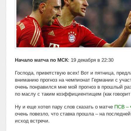
Начало матча по МСК
: 19 декабря в 22:30
Господа, приветствую всех! Вот и пятница, пред
вниманию прогноз на чемпионат Германии с учас
очень понравился мне мой прогноз в
прошлый раз
по маслу с таким коэффициентищем (как говорит
Ну и еще хотел пару слов сказать о матче
ПСВ – 
очень повезло, что ставка прошла – на последне
исход встречи.