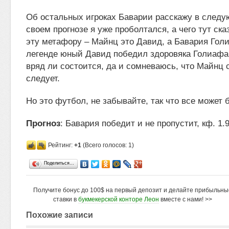
Об остальных игроках Баварии расскажу в следу
своем прогнозе я уже проболтался, а чего тут ск
эту метафору – Майнц это Давид, а Бавария Голи
легенде юный Давид победил здоровяка Голиафа,
вряд ли состоится, да и сомневаюсь, что Майнц 
следует.
Но это футбол, не забывайте, так что все может 
Прогноз
: Бавария победит и не пропустит, кф. 1.
Рейтинг:
+1
(Всего голосов: 1)
Поделиться…
Получите бонус до 100$ на первый депозит и делайте прибыльны
ставки в
букмекерской конторе Леон
вместе с нами! >>
Похожие записи