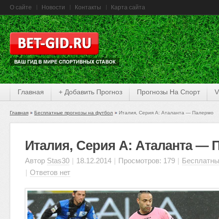
О сайте
Новости
Контакты
Карта сайта
Главная
+ Добавить Прогноз
Прогнозы На Спорт
V
Главная
Бесплатные прогнозы на футбол
Италия, Серия А: Аталанта — Палермо
Италия, Серия А: Аталанта — 
Автор
Stas30
|
18.12.2014
|
Просмотров: 179
|
Бесплатны
|
Ответов нет