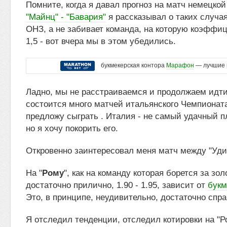
Помните, когда я давал прогноз на матч немецко
"Майнц" - "Бавария"
я рассказывал о таких случая
ОНЗ, а не забивает команда, на которую коэффи
1,5 - вот вчера мы в этом убедились.
букмекерская контора
Марафон
— лучшие 
Ладно, мы не расстраиваемся и продолжаем идти
состоится много матчей итальянского Чемпионата
предложу сыграть . Италия - не самый удачный 
но я хочу покорить его.
Откровенно заинтересовал меня матч между "Удин
На "
Рому
", как на команду которая борется за зол
достаточно прилично, 1.90 - 1.95, зависит от
букм
Это, в принципе, неудивительно, достаточно спр
Я отследил тенденции, отследил котировки на "Р