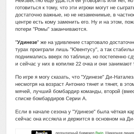
Неизвестно еще удастся ей уговорить или нет, но
готовиться к тому, что эти игроки могут не сыграт
достаточно важные, но не незаменимые, в частно
центре есть кому заменить его. Ну и на этом, по
потери "Ромы" заканчиваются.
"
Удинезе
" же на удивление стартовало достаточн
турах проиграли лишь "Ювентусу", а так стабиль
поднимались вверх по таблице, но постепенно с
и сейчас у них в копилке 22 очка и они занимают 
По игре я могу сказать, что "Удинезе" Ди-Натале
несмотря на возраст Антонио тянет и тянет, в это
мячей, лучший бомбардир команды, второй (вмес
списке бомбардиров Серии А.
Если в начале сезона у "Удинезе" была чёткая кар
сейчас она иссякла и держится в основном на Ди
легендарный букмекер
Bwin
. Шикарная линия