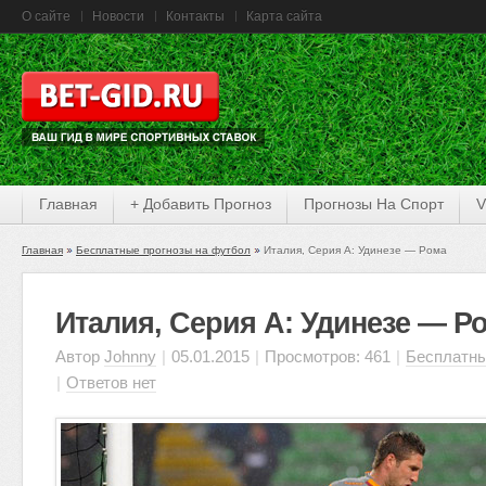
О сайте
Новости
Контакты
Карта сайта
Главная
+ Добавить Прогноз
Прогнозы На Спорт
V
Главная
Бесплатные прогнозы на футбол
Италия, Серия А: Удинезе — Рома
Италия, Серия А: Удинезе — Р
Автор
Johnny
|
05.01.2015
|
Просмотров: 461
|
Бесплатны
|
Ответов нет